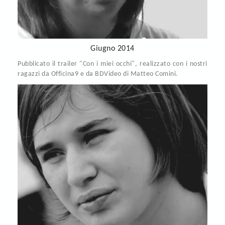
Giugno 2014
Pubblicato il trailer "Con i miei occhi", realizzato con i nostri
ragazzi da Officina9 e da BDVideo di Matteo Comini.